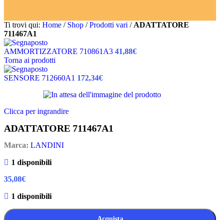
Ti trovi qui:
Home
/
Shop
/
Prodotti vari
/
ADATTATORE
711467A1
AMMORTIZZATORE 710861A3
41,88
€
Torna ai prodotti
SENSORE 712660A1
172,34
€
Clicca per ingrandire
ADATTATORE 711467A1
Marca:
LANDINI
1 disponibili
35,08
€
1 disponibili
Acquista