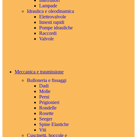
Interruttori
Lampade
Idraulica e oleodinamica
Elettrovalvole
Innesti rapidi
Pompe idrauliche
Raccordi
Valvole
Meccanica e trasmissione
Bulloneria e fissaggi
Dadi
Molle
Perni
Prigionieri
Rondelle
Rosette
Seeger
Spine Elastiche
Viti
Cuscinetti, boccole e