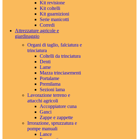
Kit revisione
Kit coltelli
Kit guarnizioni
Serie manicotti
Corredi
Attrezzature agricole e
giardinaggio
Organi di taglio, falciatura e
trinciatura
Coltelli da trinciatura
Denti
Lame
Mazza trinciasementi
Portalame
Premilama
Sezioni lama
Lavorazione terreno e
attacchi agricoli
Accoppiatore cuna
Ganci
Zappe e zappette
Irrorazione, spruzzatura e
pompe manuali
Lance