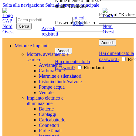
Nome utente o indirizzo
Salta alla navigazione
Salta al contenuto principale
email
*
Richiesto
0
Password
*
Richies
articoli
Password
*
Richiesto
0,00
€
Cerca
Accedi /
registrati
Accedi
Motore e impianti
Accedi
Hai dimenticato la
Motore, avviamento e
password?
Ric
scarico
Hai dimenticato la
Avviamento
password?
Ricordami
Carburazione
Marmitte e silenziatori
Pistoni/cilindri/valvole
Pompe acqua
Ventole
Impianto elettrico e
illuminazione
Batterie
Cablaggi
Caricabatterie
Connettori
Fari e fanali