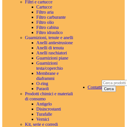
Filtri e cartucce
Cartucce
Filtro aria
Filtro carburante
Filtro olio
Filtro cabina
Filtro idraulico
Guarnizioni, tenute e anelli
Anelli antiestrusione
Anelli di tenuta
Anelli raschiatori
Guarnizioni piane
Guarnizioni
testa/coperchio
Membrane e
diaframmi
O-ring
Contatti
Paraoli
Cerca
Prodotti chimici e materiali
di consumo
Antigelo
Disincrostanti
Turafalle
Vernici
Kit, serie e corredi