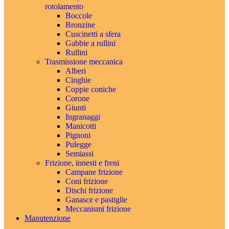
rotolamento
Boccole
Bronzine
Cuscinetti a sfera
Gabbie a rullini
Rullini
Trasmissione meccanica
Alberi
Cinghie
Coppie coniche
Corone
Giunti
Ingranaggi
Manicotti
Pignoni
Pulegge
Semiassi
Frizione, innesti e freni
Campane frizione
Coni frizione
Dischi frizione
Ganasce e pastiglie
Meccanismi frizione
Manutenzione